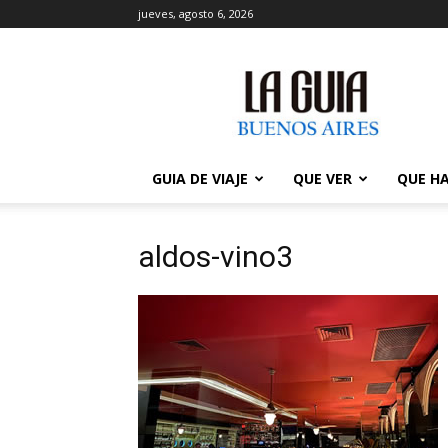
jueves, agosto 6, 2026
La
Guía
de
Buenos
Aires
GUIA DE VIAJE
QUE VER
QUE H
aldos-vino3