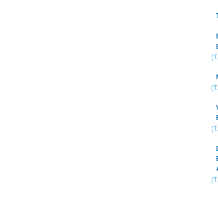
(
(
(
(