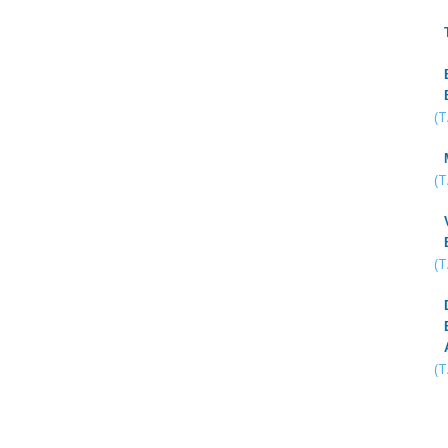
(
(
(
(