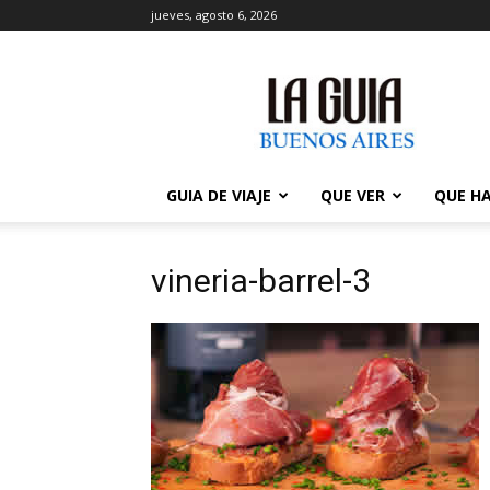
jueves, agosto 6, 2026
La
Guía
de
Buenos
Aires
GUIA DE VIAJE
QUE VER
QUE H
vineria-barrel-3