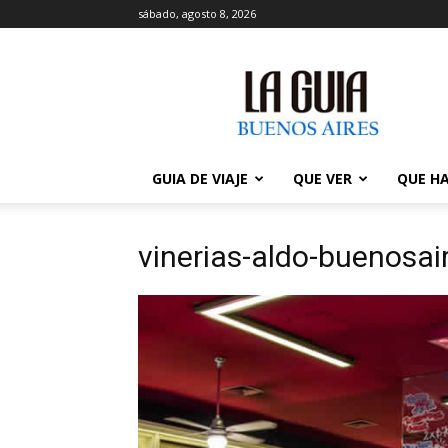
sábado, agosto 8, 2026
La
Guía
de
Buenos
Aires
GUIA DE VIAJE
QUE VER
QUE H
vinerias-aldo-buenosai