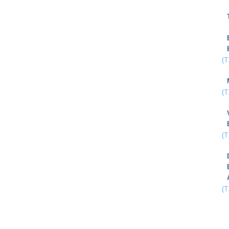
(
(
(
(