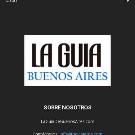
Listas
9
SOBRE NOSOTROS
LaGuiaDeBuenosAires.com
Contáctanos:
info@theviajeros.com