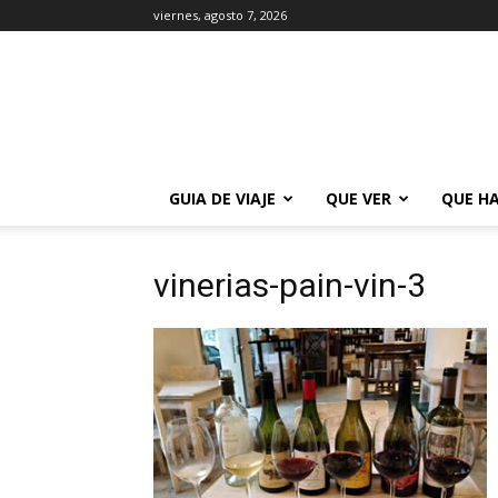
viernes, agosto 7, 2026
La
Guía
de
Buenos
Aires
GUIA DE VIAJE
QUE VER
QUE H
vinerias-pain-vin-3