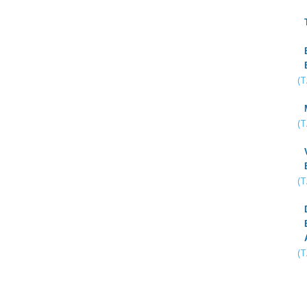
(
(
(
(