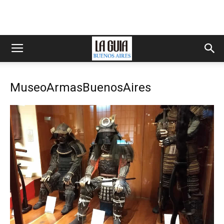
MuseoArmasBuenosAires