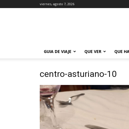
viernes, agosto 7, 2026
La
Guía
de
Buenos
Aires
GUIA DE VIAJE
QUE VER
QUE H
centro-asturiano-10