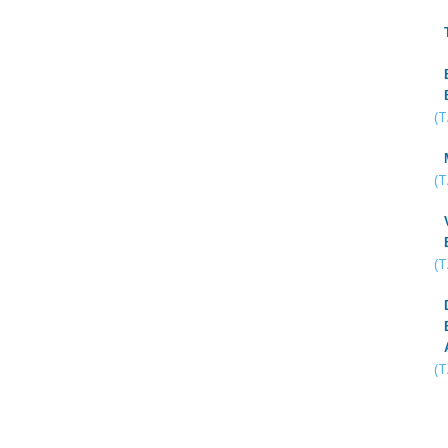
(
(
(
(