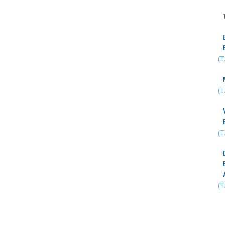
(
(
(
(