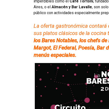
imperdibles como el
Café Tortoni
, fundad
Aires, o el
Almacén y Bar Lavalle
, son sol
público con actividades especialmente prepa
La oferta gastronómica contará 
sus platos clásicos de la cocina 
los Bares Notables, los chefs d
Margot, El Federal, Poesía, Bar 
menús especiales.