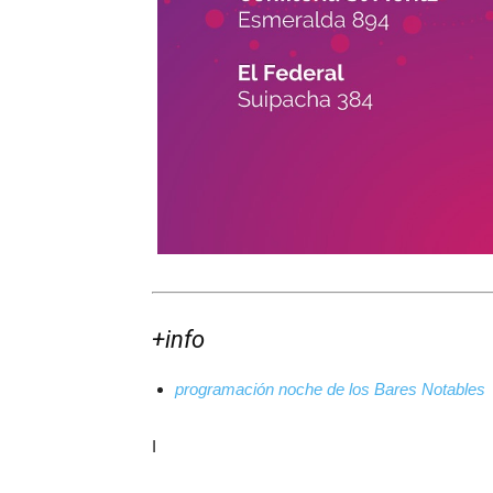
+info
programación noche de los Bares Notable
I