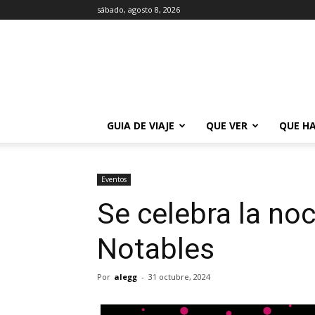
sábado, agosto 8, 2026
La
Guía
de
Buenos
Aires
GUIA DE VIAJE
QUE VER
QUE H
Eventos
Se celebra la no
Notables
Por
alegg
-
31 octubre, 2024