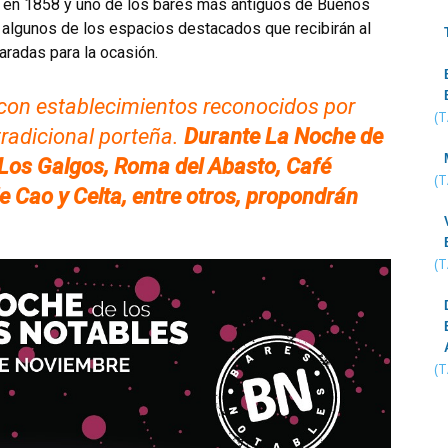
o en 1858 y uno de los bares más antiguos de Buenos
o algunos de los espacios destacados que recibirán al
radas para la ocasión.
con establecimientos reconocidos por
(
tradicional porteña.
Durante La Noche de
e Los Galgos, Roma del Abasto, Café
(
de Cao y Celta, entre otros, propondrán
(
(