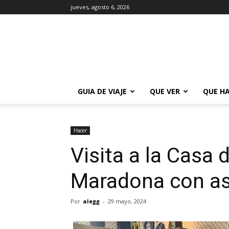
jueves, agosto 6, 2026
La
Guía
de
Buenos
Aires
GUIA DE VIAJE
QUE VER
QUE H
Hacer
Visita a la Casa
Maradona con as
Por
alegg
-
29 mayo, 2024