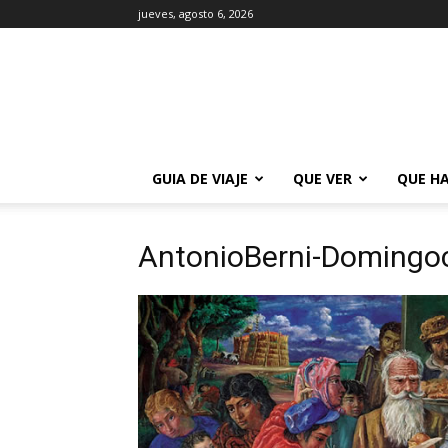
jueves, agosto 6, 2026
La
Guía
de
Buenos
Aires
GUIA DE VIAJE
QUE VER
QUE H
AntonioBerni-Domingo