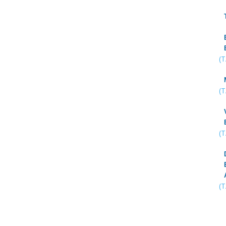
(
(
(
(