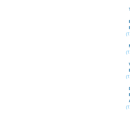
(
(
(
(