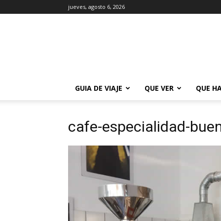
jueves, agosto 6, 2026
La
Guía
de
Buenos
Aires
GUIA DE VIAJE
QUE VER
QUE H
cafe-especialidad-bue