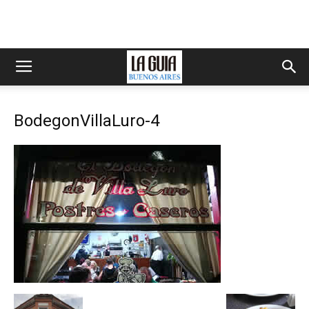
BodegonVillaLuro-4