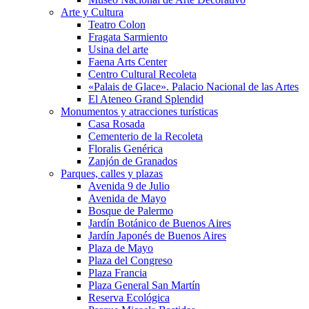
Arte y Cultura
Teatro Colon
Fragata Sarmiento
Usina del arte
Faena Arts Center
Centro Cultural Recoleta
«Palais de Glace». Palacio Nacional de las Artes
El Ateneo Grand Splendid
Monumentos y atracciones turísticas
Casa Rosada
Cementerio de la Recoleta
Floralis Genérica
Zanjón de Granados
Parques, calles y plazas
Avenida 9 de Julio
Avenida de Mayo
Bosque de Palermo
Jardín Botánico de Buenos Aires
Jardín Japonés de Buenos Aires
Plaza de Mayo
Plaza del Congreso
Plaza Francia
Plaza General San Martín
Reserva Ecológica