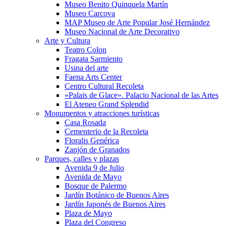
Museo Benito Quinquela Martín
Museo Carcova
MAP Museo de Arte Popular José Hernández
Museo Nacional de Arte Decorativo
Arte y Cultura
Teatro Colon
Fragata Sarmiento
Usina del arte
Faena Arts Center
Centro Cultural Recoleta
«Palais de Glace». Palacio Nacional de las Artes
El Ateneo Grand Splendid
Monumentos y atracciones turísticas
Casa Rosada
Cementerio de la Recoleta
Floralis Genérica
Zanjón de Granados
Parques, calles y plazas
Avenida 9 de Julio
Avenida de Mayo
Bosque de Palermo
Jardín Botánico de Buenos Aires
Jardín Japonés de Buenos Aires
Plaza de Mayo
Plaza del Congreso