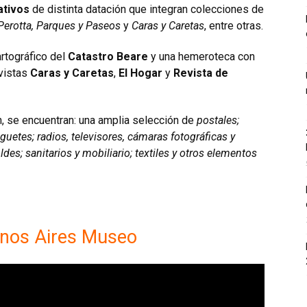
ativos
de distinta datación que integran colecciones de
Perotta, Parques y Paseos
y
Caras y Caretas
, entre otras.
artográfico del
Catastro Beare
y una hemeroteca con
evistas
Caras y Caretas
,
El Hogar
y
Revista de
, se encuentran: una amplia selección de
postales;
juguetes; radios, televisores, cámaras fotográficas y
des; sanitarios y mobiliario; textiles y otros elementos
enos Aires Museo