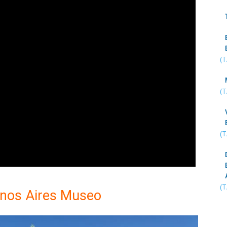
(
(
(
(
enos Aires Museo