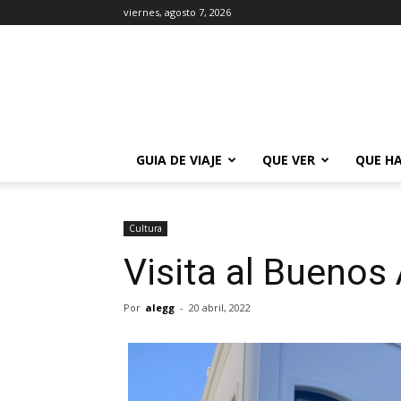
viernes, agosto 7, 2026
La
Guía
de
Buenos
Aires
GUIA DE VIAJE
QUE VER
QUE H
Cultura
Visita al Buenos
Por
alegg
-
20 abril, 2022